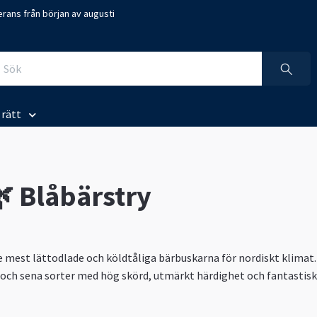
rans från början av augusti
j rätt
 Blåbärstry
de mest lättodlade och köldtåliga bärbuskarna för nordiskt klimat.
a och sena sorter med hög skörd, utmärkt härdighet och fantastisk