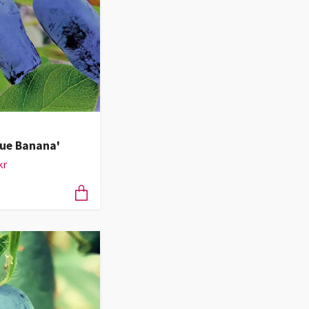
lue Banana'
kr