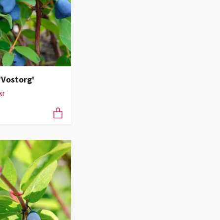
'Vostorg'
kr