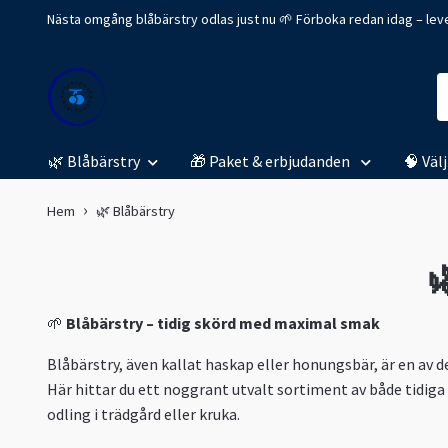
Nästa omgång blåbärstry odlas just nu 🌱 Förboka redan idag – leve
🌿 Blåbärstry
🎁 Paket & erbjudanden
🧠 Väl
Hem
🌿 Blåbärstry

🌱
Blåbärstry – tidig skörd med maximal smak
Blåbärstry, även kallat haskap eller honungsbär, är en av 
Här hittar du ett noggrant utvalt sortiment av både tidig
odling i trädgård eller kruka.