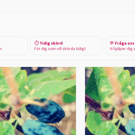
⏱️
Tidig skörd
💬
Fråga oss
er
För dig som vill skörda tidigt
Vi hjälper dig 