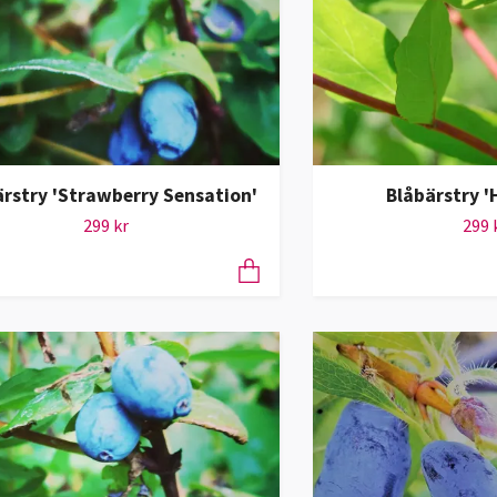
ärstry 'Strawberry Sensation'
Blåbärstry '
299 kr
299 