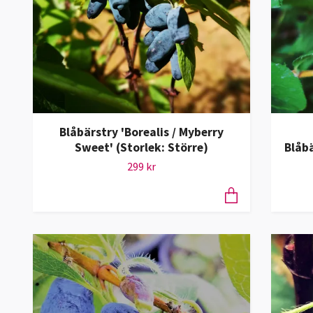
Blåbärstry 'Borealis / Myberry
Sweet' (Storlek: Större)
Blåb
299 kr