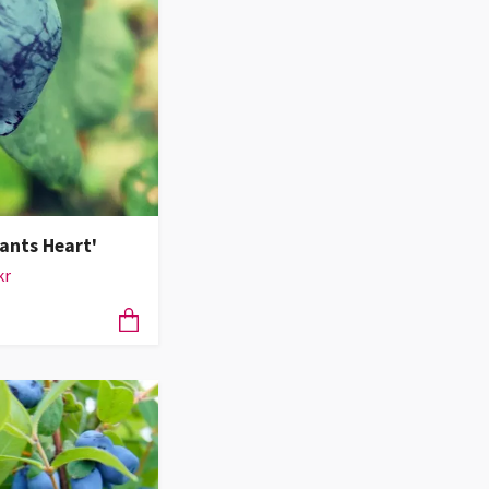
iants Heart'
kr