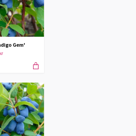
Indigo Gem'
kr