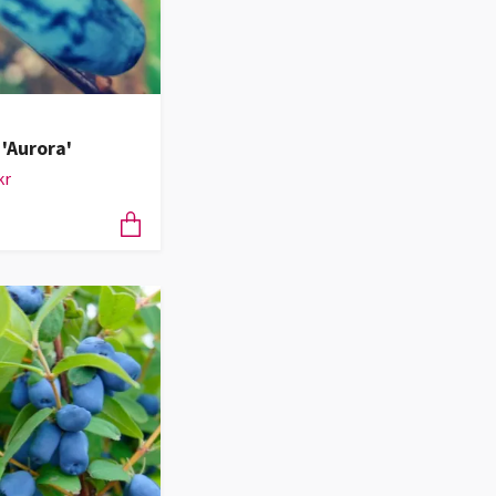
 'Aurora'
kr