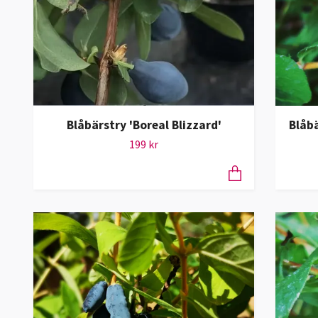
Blåbärstry 'Boreal Blizzard'
Blåb
199 kr