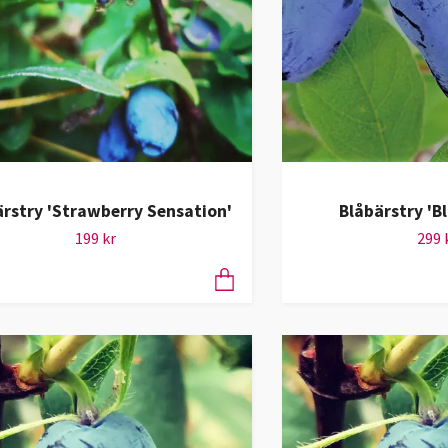
ärstry 'Strawberry Sensation'
Blåbärstry 'B
199 kr
299 