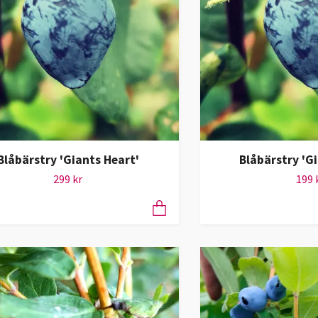
Blåbärstry 'Giants Heart'
Blåbärstry 'G
299 kr
199 