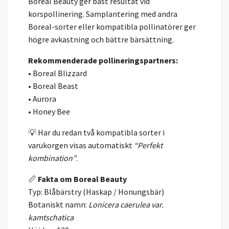
Boreal Beauty ger bäst resultat vid
korspollinering. Samplantering med andra
Boreal-sorter eller kompatibla pollinatörer ger
högre avkastning och bättre bärsättning.
Rekommenderade pollineringspartners:
• Boreal Blizzard
• Boreal Beast
• Aurora
• Honey Bee
💡 Har du redan två kompatibla sorter i
varukorgen visas automatiskt
“Perfekt
kombination”
.
📏
Fakta om Boreal Beauty
Typ: Blåbärstry (Haskap / Honungsbär)
Botaniskt namn:
Lonicera caerulea var.
kamtschatica