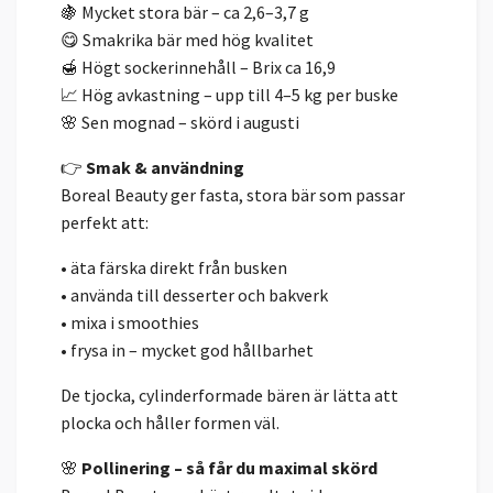
🍇 Mycket stora bär – ca 2,6–3,7 g
😋 Smakrika bär med hög kvalitet
🍯 Högt sockerinnehåll – Brix ca 16,9
📈 Hög avkastning – upp till 4–5 kg per buske
🌸 Sen mognad – skörd i augusti
👉
Smak & användning
Boreal Beauty ger fasta, stora bär som passar
perfekt att:
• äta färska direkt från busken
• använda till desserter och bakverk
• mixa i smoothies
• frysa in – mycket god hållbarhet
De tjocka, cylinderformade bären är lätta att
plocka och håller formen väl.
🌸
Pollinering – så får du maximal skörd