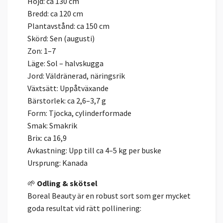
Höjd: ca 130 cm
Bredd: ca 120 cm
Plantavstånd: ca 150 cm
Skörd: Sen (augusti)
Zon: 1–7
Läge: Sol – halvskugga
Jord: Väldränerad, näringsrik
Växtsätt: Uppåtväxande
Bärstorlek: ca 2,6–3,7 g
Form: Tjocka, cylinderformade
Smak: Smakrik
Brix: ca 16,9
Avkastning: Upp till ca 4–5 kg per buske
Ursprung: Kanada
🌱
Odling & skötsel
Boreal Beauty är en robust sort som ger mycket
goda resultat vid rätt pollinering: