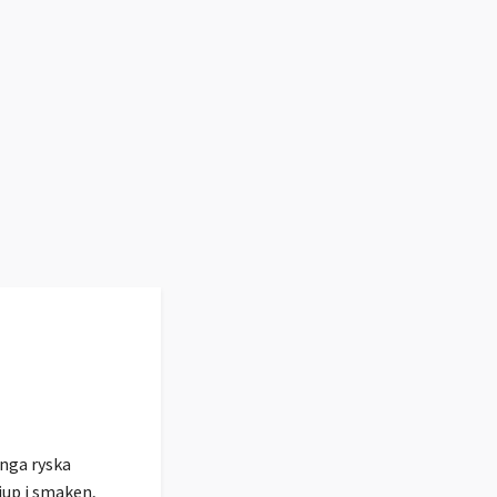
ånga ryska
jup i smaken,