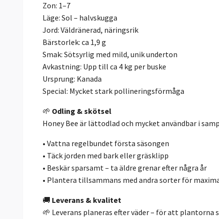
Zon: 1–7
Läge: Sol – halvskugga
Jord: Väldränerad, näringsrik
Bärstorlek: ca 1,9 g
Smak: Sötsyrlig med mild, unik underton
Avkastning: Upp till ca 4 kg per buske
Ursprung: Kanada
Special: Mycket stark pollineringsförmåga
🌱
Odling & skötsel
Honey Bee är lättodlad och mycket användbar i samp
• Vattna regelbundet första säsongen
• Täck jorden med bark eller gräsklipp
• Beskär sparsamt – ta äldre grenar efter några år
• Plantera tillsammans med andra sorter för maxima
🚚
Leverans & kvalitet
🌱 Leverans planeras efter väder – för att plantorna 