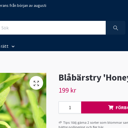
rans från början av augusti
j rätt
Blåbärstry 'Hone
199 kr
FÖRB
🌱 Tips: Välj gärna 2 sorter som blommar sam
bättre pollinering och fler bär.