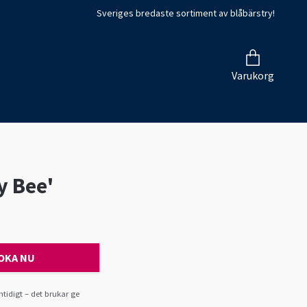
Sveriges bredaste sortiment av blåbärstry!
Varukorg
y Bee'
OKA NU
tidigt – det brukar ge