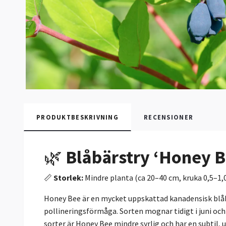
PRODUKTBESKRIVNING
RECENSIONER
🌿
Blåbärstry ‘Honey B
📏
Storlek:
Mindre planta (ca 20–40 cm, kruka 0,5–1,0
Honey Bee är en mycket uppskattad kanadensisk blåbä
pollineringsförmåga. Sorten mognar tidigt i juni o
sorter är Honey Bee mindre syrlig och har en subtil,