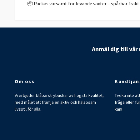
📦 Packas varsamt för levande växter – spårbar frakt
Anmäl dig till vå
Om oss
Kundtjän
Vi erbjuder blåbärstrybuskar av högsta kvalitet,
Tveka inte at
med målet att främja en aktiv och hälsosam
fråga eller fu
livsstil för alla.
kan!