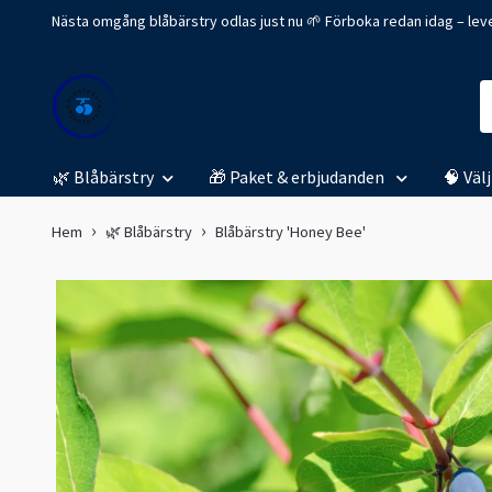
Nästa omgång blåbärstry odlas just nu 🌱 Förboka redan idag – leve
🌿 Blåbärstry
🎁 Paket & erbjudanden
🧠 Väl
Hem
🌿 Blåbärstry
Blåbärstry 'Honey Bee'