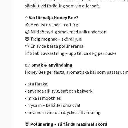
särskilt vid förädling som vin eller saft.
⭐
Varför välja Honey Bee?
🍇 Medelstora bär – ca 1,9 g
😋 Mild sötsyrlig smak med unik underton
🌸 Tidig mognad – skörd i juni
🌱 En av de bästa pollinerarna
📈 Stabil avkastning – upp till ca 4 kg per buske
👉
Smak & användning
Honey Bee ger fasta, aromatiska bär som passar utm
• äta färska
• använda till sylt, saft och bakverk
• mixa i smoothies
• frysa in – behåller smak väl
• använda i vin- och dryckestillverkning
🌸
Pollinering – så får du maximal skörd