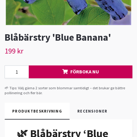
Blåbärstry 'Blue Banana'
199 kr
FÖRBOKA NU
🌱 Tips: Välj gärna 2 sorter som blommar samtidigt – det brukar ge bättre
pollinering och fler bär.
PRODUKTBESKRIVNING
RECENSIONER
🌿 Blåbärstry ‘Blue