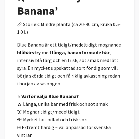
Banana’
📏 Storlek: Mindre planta (ca 20-40 cm, kruka 0.5-
1.0 L)
Blue Banana
är ett tidigt/medeltidigt mognande
blåbärstry
med
långa, bananformade bär
,
intensiv blå färg och en frisk, söt smak med lätt
syra. En mycket uppskattad sort för dig som vill
börja skörda tidigt och få riklig avkastning redan
i början av säsongen.
⭐
Varför välja Blue Banana?
🍌 Långa, unika bär med frisk och söt smak
🌸 Mognar tidigt/medeltidigt
🌱 Mycket lättodlad och frisk sort
❄️ Extremt härdig – väl anpassad för svenska
vintrar