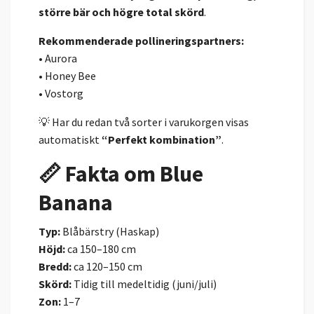
större bär och högre total skörd
.
Rekommenderade pollineringspartners:
• Aurora
• Honey Bee
• Vostorg
💡 Har du redan två sorter i varukorgen visas
automatiskt
“Perfekt kombination”
.
📏 Fakta om Blue
Banana
Typ:
Blåbärstry (Haskap)
Höjd:
ca 150–180 cm
Bredd:
ca 120–150 cm
Skörd:
Tidig till medeltidig (juni/juli)
Zon:
1–7