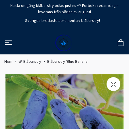
Nästa omgång blåbärstry odlas just nu 🌱 Förboka redan idag –
leverans från början av augusti
Sveriges bredaste sortiment av blåbärstry!
Hem
🌿 Blåbärstry
Blåbärstry 'Blue Banana'