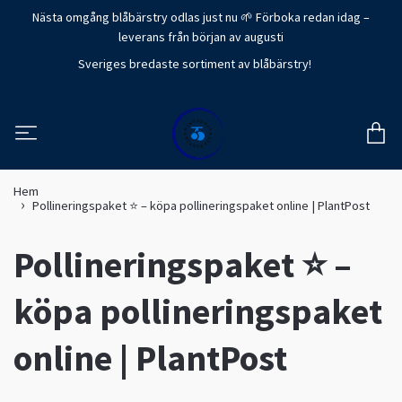
Nästa omgång blåbärstry odlas just nu 🌱 Förboka redan idag –
leverans från början av augusti
Sveriges bredaste sortiment av blåbärstry!
Hem
Pollineringspaket ⭐ – köpa pollineringspaket online | PlantPost
Pollineringspaket ⭐ –
köpa pollineringspaket
online | PlantPost